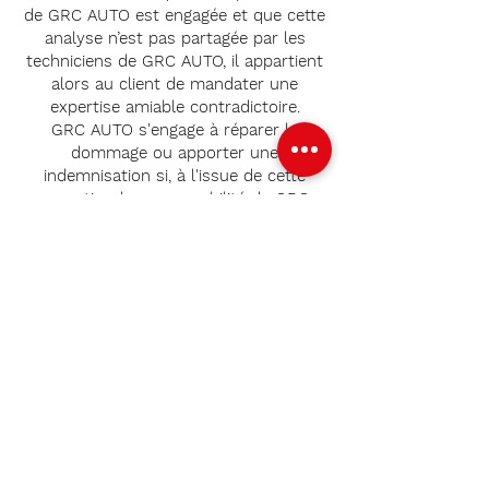
de GRC AUTO est engagée et que cette
analyse n’est pas partagée par les
techniciens de GRC AUTO, il appartient
alors au client de mandater une
expertise amiable contradictoire.
GRC AUTO s'engage à réparer le
dommage ou apporter une
indemnisation si, à l'issue de cette
expertise, la responsabilité de GRC
AUTO est retenue par les experts. En
cas de préjudice d’immobilisation, celui-
ci pourra être indemnisé dans la limite
de 10 €/jour, sauf si un véhicule de
location (catégorie A) est mis à la
disposition du client.
Si la responsabilité de GRC AUTO n’est
pas retenue, tous les frais d’expertise
seront à la charge du client et les
éventuels frais de location de véhicule
resteront à la charge du client.